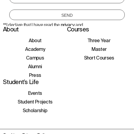
**I declare that I have read the
privacy
and
About
Courses
consent to the processing of personal data
to receive information about courses,
initiatives, and events.
About
Three Year
Academy
Master
Campus
Short Courses
Alumni
Press
Student’s Life
Events
Student Projects
Scholarship